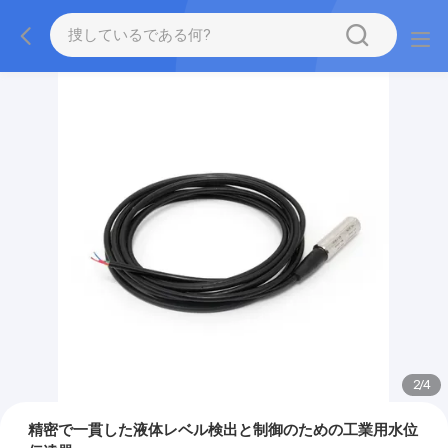
2
/
4
精密で一貫した液体レベル検出と制御のための工業用水位