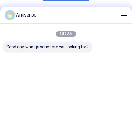
Wnksensor
推薦されたプロダクト
8:50 AM
Good day, what product are you looking for?
WNK8010 ATEX防爆
WNK8010 防爆潜水水
ATEX 防爆 4-20
IP68水位送信機 4-
位伝達器 4-20mA 出力
10V RS485 
20mA 0-10V RS485
0.2%FS 精度 CE
水水静止水位セ
出力 農業灌漑用
ROHS
ベストプライス
ベストプライス
ベストプラ
Desktop Site
ホーム
企業情報
お問い合わせ
地図
プライバシーポリシー