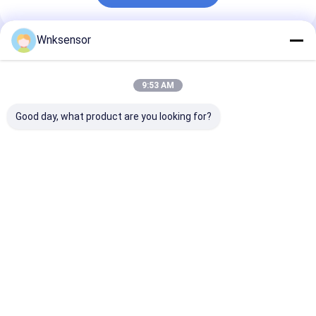
Wnksensor
推薦されたプロダクト
9:53 AM
Good day, what product are you looking for?
WNK81ma IOT 圧力セ
WNK 低コスト
WNK 0.5-4.5
ンサー 4-20mA 0-5V
0.5~4.5V アウトプッ
縮機 圧力センサ
出力水車燃料油ブレー
ト コンパクト圧力セン
ジンプロセス制
キ CE ROHS
サー 空気ガスオイル
動化のための圧
ンスミッター
ベストプライス
ベストプライス
ベストプラ
Desktop Site
ホーム
企業情報
お問い合わせ
地図
プライバシーポリシー