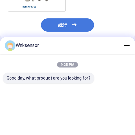
続行
Wnksensor
推薦されたプロダクト
9:25 PM
Good day, what product are you looking for?
WNK81ma IOT 圧力セ
WNK 低コスト
WNK 0.5-4.5
ンサー 4-20mA 0-5V
0.5~4.5V アウトプッ
縮機 圧力センサ
出力水車燃料油ブレー
ト コンパクト圧力セン
ジンプロセス制
キ CE ROHS
サー 空気ガスオイル
動化のための圧
ンスミッター
ベストプライス
ベストプライス
ベストプラ