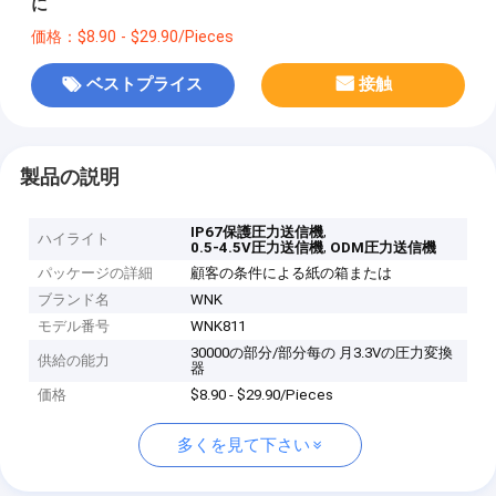
に
価格：$8.90 - $29.90/Pieces
ベストプライス
接触
製品の説明
,
IP67保護圧力送信機
ハイライト
,
0.5-4.5V圧力送信機
ODM圧力送信機
パッケージの詳細
顧客の条件による紙の箱または
ブランド名
WNK
モデル番号
WNK811
30000の部分/部分每の 月3.3Vの圧力変換
供給の能力
器
価格
$8.90 - $29.90/Pieces
多くを見て下さい