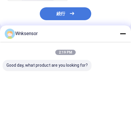
続行
Wnksensor
推薦されたプロダクト
2:19 PM
Good day, what product are you looking for?
WNK8010 ATEX防爆
WNK8010 防爆潜水水
ATEX 防爆 4-20
IP68水位送信機 4-
位伝達器 4-20mA 出力
10V RS485 
20mA 0-10V RS485
0.2%FS 精度 CE
水水静止水位セ
出力 農業灌漑用
ROHS
ベストプライス
ベストプライス
ベストプラ