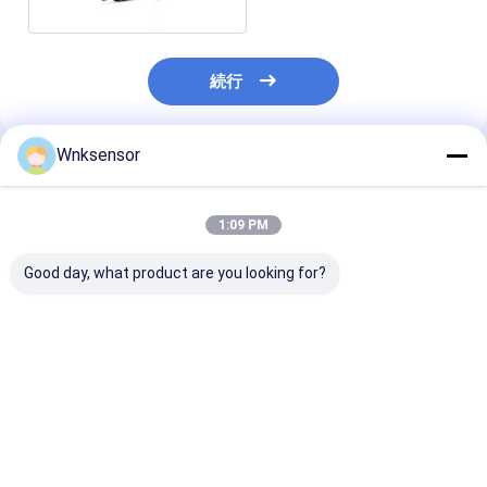
続行
Wnksensor
推薦されたプロダクト
1:09 PM
Good day, what product are you looking for?
WNK81ma 電子水圧セ
ユニバーサル圧力計測
高品質の4-20
ンサー 0.5-4.5V 4-
器 4-20mA 0.5-4.5V
トランスミッタ 3
20mA 出力 -1-700Bar
燃料油用空気ガス用水
ステンレス鋼 IP
オイル・エア・ガス
圧センサー
CE ROHS
ベストプライス
ベストプライス
ベストプラ