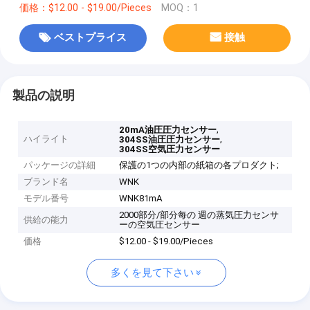
価格：$12.00 - $19.00/Pieces
MOQ：1
ベストプライス
接触
製品の説明
,
20mA油圧圧力センサー
ハイライト
,
304SS油圧圧力センサー
304SS空気圧力センサー
パッケージの詳細
保護の1つの内部の紙箱の各プロダクト;
ブランド名
WNK
モデル番号
WNK81mA
2000部分/部分每の 週の蒸気圧力センサ
供給の能力
ーの空気圧センサー
価格
$12.00 - $19.00/Pieces
多くを見て下さい