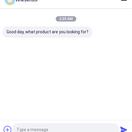
Recommended Products
2:25 AM
Good day, what product are you looking for?
WNK 0.5-4.5V 厳しい
4-20MAのI2Cの出力
OEM ODMの
労働条件のための小さ
水圧のトランスデュー
体のための電子
なミニブラス圧力セン
サー センサー
ンサーのトラン
サー
ーサー
お問い合わせを送信
お問い合わせを送信
お問い合わせ
Desktop Site
ホーム
企業情報
お問い合わせ
地図
プライバシーポリシー
品質
電子圧力センサー
中国工場.Copyright © 2026 Hefei WNK Smart
Technology Co.,Ltd. All Rights Reserved.