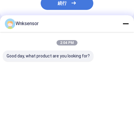
続行
Wnksensor
推薦されたプロダクト
2:04 PM
Good day, what product are you looking for?
WNK81ma IOT 圧力セ
WNK 低コスト
WNK 0.5-4.5
ンサー 4-20mA 0-5V
0.5~4.5V アウトプッ
縮機 圧力センサ
出力水車燃料油ブレー
ト コンパクト圧力セン
ジンプロセス制
キ CE ROHS
サー 空気ガスオイル
動化のための圧
ンスミッター
ベストプライス
ベストプライス
ベストプラ
Desktop Site
ホーム
企業情報
お問い合わせ